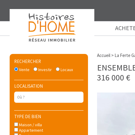
ACHET
Accueil
>
La Ferte G
RECHERCHER
ENSEMBLE 
Vente
Investir
Locaux
316 000 €
LOCALISATION
TYPE DE BIEN
Maison / villa
Appartement