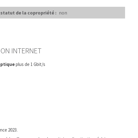
statut de la copropriété :
non
ION INTERNET
optique
plus de 1 Gbit/s
ence 2023.