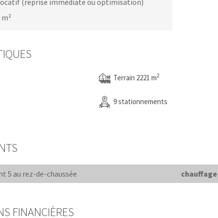
 locatif (reprise immédiate ou optimisation)
1 m²
TIQUES
2
Terrain 2221 m
9 stationnements
NTS
nt 5 au rez-de-chaussée
chauffage 
NS FINANCIÈRES