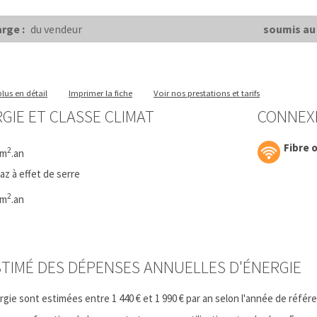
rge :
du vendeur
soumis au 
lus en détail
Imprimer la fiche
Voir nos prestations et tarifs
GIE ET CLASSE CLIMAT
CONNEX
Fibre 
2
/m
.an
z à effet de serre
2
/m
.an
TIMÉ DES DÉPENSES ANNUELLES D'ÉNERGIE
ie sont estimées entre 1 440 € et 1 990 € par an selon l'année de référ