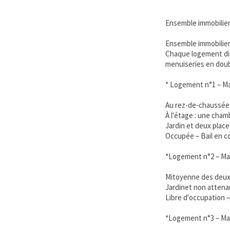
Ensemble immobilier
Ensemble immobilier 
Chaque logement disp
menuiseries en doub
* Logement n°1 – Ma
Au rez-de-chaussée 
À l'étage : une cha
Jardin et deux plac
Occupée – Bail en cou
*Logement n°2 – Mai
Mitoyenne des deux 
Jardinet non attena
Libre d'occupation – 
*Logement n°3 – Mai