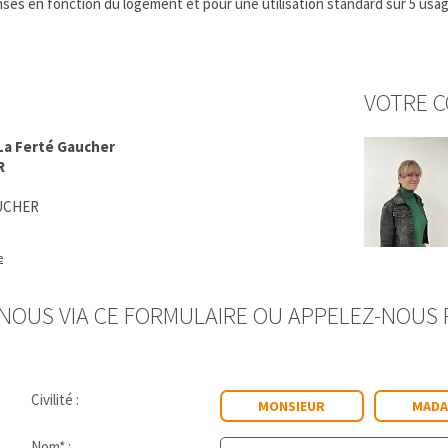
es en fonction du logement et pour une utilisation standard sur 5 usages
VOTRE C
La Ferté Gaucher
R
AUCHER
e
OUS VIA CE FORMULAIRE OU APPELEZ-NOUS P
Civilité :
MONSIEUR
MADA
Nom* :