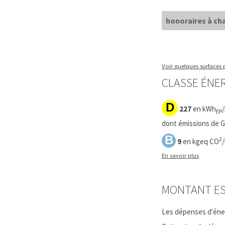
honoraires à cha
Voir quelques surfaces p
CLASSE ÉNER
D
227
en kWh
EP
dont émissions de Ga
B
2
9
en kgeq CO
En savoir plus
MONTANT ES
Les dépenses d'énerg