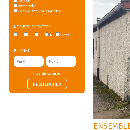
Terrain
Immeuble
Local d'activité à vendre
NOMBRE DE PIÈCES
1
2
3
4
5 et +
BUDGET
Plus de critères
ENSEMBLE