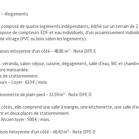
 – 4 logements
composé de quatre logements indépendants, édifié sur un terrain de 2 221
ose de compteurs EDF et eau individuels, d'un assainissement individuel
le vitrage (PVC ou bois selon les logements).
ison mitoyenne d'un côté – 48.85 m² - Note DPE E
: véranda, salon-séjour, cuisine, dégagement, salle d'eau, WC et chambr
mbre mansardée.
es de stationnement.
rs – Loyer : 610 € / mois.
sonnette de plain-pied – 33.59 m² - Note DPE D
côtés, elle comprend une salle à manger, une kitchenette, une salle d'
nt et deux places de stationnement.
Ancien loyer : 500 € / mois.
son mitoyenne d'un côté – 66.63 m² - Note DPE D