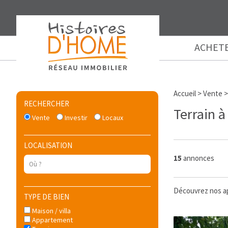
ACHET
Accueil
>
Vente
RECHERCHER
Terrain à
Vente
Investir
Locaux
LOCALISATION
15
annonces
Découvrez nos ap
TYPE DE BIEN
Maison / villa
Appartement