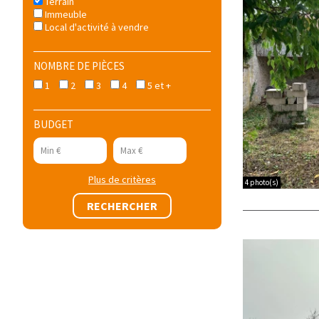
Terrain
Immeuble
Local d'activité à vendre
NOMBRE DE PIÈCES
1
2
3
4
5 et +
BUDGET
Plus de critères
4 photo(s)