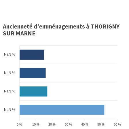
Ancienneté d'emménagements à THORIGNY
SUR MARNE
NaN %
NaN %
NaN %
NaN %
0 %
10 %
20 %
30 %
40 %
50 %
60 %