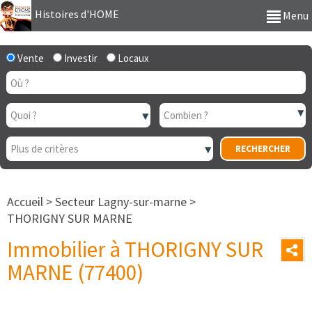
Histoires d'HOME
Menu
Vente
Investir
Locaux
Accueil
>
Secteur Lagny-sur-marne
>
THORIGNY SUR MARNE
Immobilier à THORIGNY SUR
MARNE (77400)