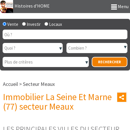
Histoires d'HOME
Menu
Vente
Investir
Locaux
Accueil
>
Secteur Meaux
Immobilier La Seine Et Marne
(77) secteur Meaux
LES PRINCIPALES VILLES DU SECTEUR