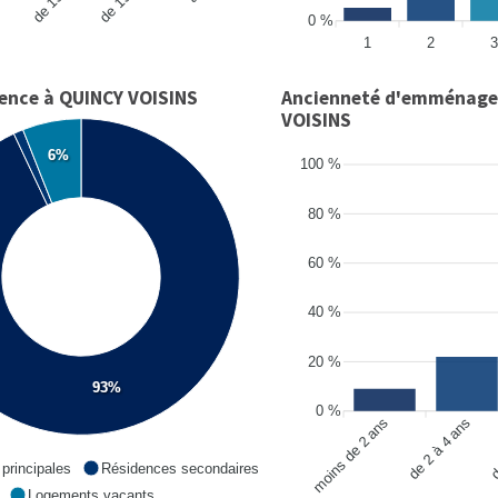
0 %
1
2
3
dence à QUINCY VOISINS
Ancienneté d'emménage
VOISINS
6%
100 %
80 %
60 %
40 %
20 %
93%
0 %
moins de 2 ans
de 2 à 4 ans
d
principales
Résidences secondaires
Logements vacants