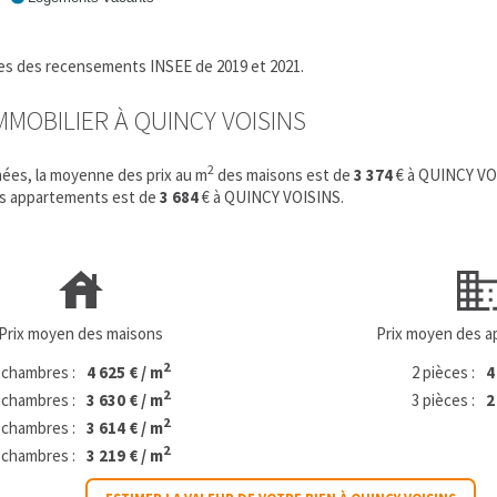
fres des recensements INSEE de 2019 et 2021.
IMMOBILIER À QUINCY VOISINS
2
ées, la moyenne des prix au m
des maisons est de
3 374
€ à QUINCY VO
es appartements est de
3 684
€ à QUINCY VOISINS.
Prix moyen des maisons
Prix moyen des 
2
 chambres :
4 625 € / m
2 pièces :
4
2
 chambres :
3 630 € / m
3 pièces :
2
2
 chambres :
3 614 € / m
2
 chambres :
3 219 € / m