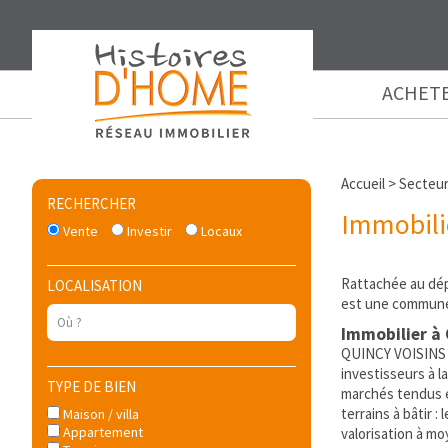
ACHET
Accueil
>
Secteur
RECHERCHER
Immobili
Vente
Investir
Locaux
Rattachée au dép
LOCALISATION
est une commune 
Immobilier à 
QUINCY VOISINS at
investisseurs à 
TYPE DE BIEN
marchés tendus e
terrains à bâtir 
Maison / villa
Appartement
valorisation à m