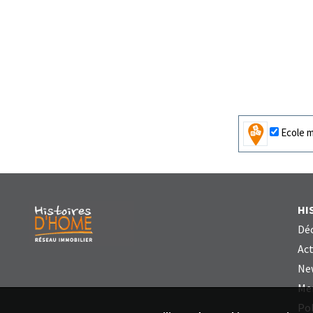
Ecole m
HI
Déc
Act
Ne
Me
Pol