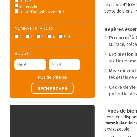
Terrain
Histoires d'HOME
Immeuble
vente de biens im
Local d'activité à vendre
NOMBRE DE PIÈCES
Repères essen
1
2
3
4
5 et +
Prix au m² à
surface, d'ét
BUDGET
Estimation 
stationnement
Mise en vent
les délais de 
Plus de critères
Cadre de vie
potentiel de 
Types de bien
Les biens dispon
immobilier
deman
envisageable.