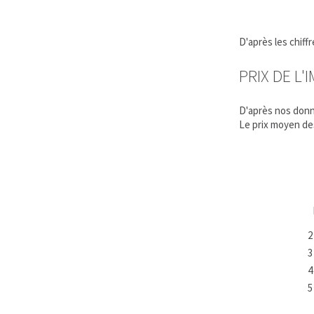
D'après les chif
PRIX DE L'
D'après nos donn
Le prix moyen d
2
3
4
5