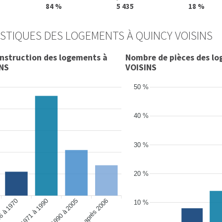
84 %
5 435
18 %
STIQUES DES LOGEMENTS À QUINCY VOISINS
onstruction des logements à
Nombre de pièces des l
INS
VOISINS
50 %
40 %
30 %
20 %
6 à 1970
de 1990 à 2005
après 2006
de 1971 à 1990
10 %