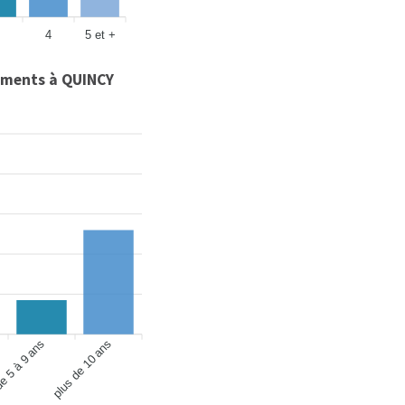
4
5 et +
ments à QUINCY
e 5 à 9 ans
plus de 10 ans