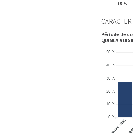
15 %
CARACTÉRI
Période de c
QUINCY VOIS
50 %
40 %
30 %
20 %
10 %
0 %
avant 1945
de 194