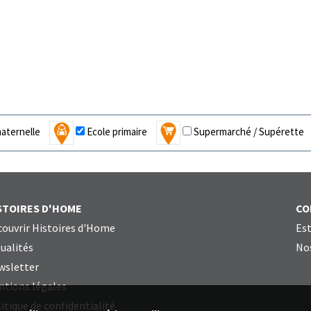
aternelle
Ecole primaire
Supermarché / Supérette
STOIRES D'HOME
CO
ouvrir Histoires d'Home
Est
ualités
Nos
wsletter
ntions légales
itique de confidentialité