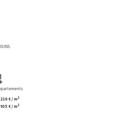
ISINS.
appartements
2
 216 € / m
2
 935 € / m