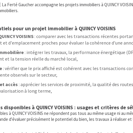
 La Ferté Gaucher accompagne les projets immobiliers à QUINCY VOISINS 
mobiliers.
tiels pour un projet immobilier à QUINCY VOISINS
 QUINCY VOISINS
: comparer avec les transactions récentes portan
at et d'emplacement proches pour évaluer la cohérence d'une ann
immobilière
: intégrer les travaux, la performance énergétique (DPE
 et la tension réelle du marché local,
e
: vérifier que le prix affiché est cohérent avec les transactions 
vente observés sur le secteur,
 et accès
: apprécier les services de proximité, la qualité des routes
valorisation à long terme,
s disponibles à QUINCY VOISINS : usages et critères de sé
ibles à QUINCY VOISINS ne répondent pas tous au même usage ni au mêm
de d'évaluer précisément le potentiel du bien, les travaux à réaliser et 