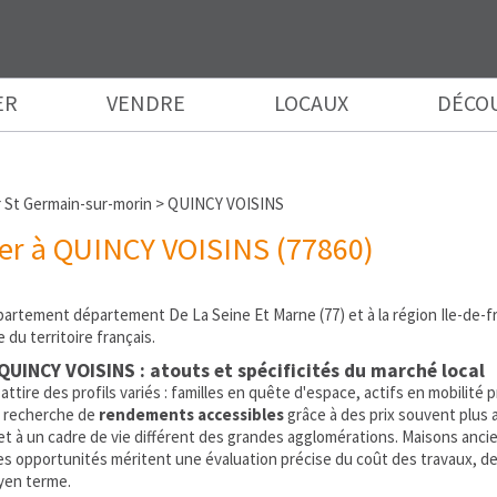
ER
VENDRE
LOCAUX
DÉCO
 St Germain-sur-morin
>
QUINCY VOISINS
er à QUINCY VOISINS (77860)
artement département De La Seine Et Marne (77) et à la région Ile-de-
du territoire français.
QUINCY VOISINS : atouts et spécificités du marché local
tire des profils variés : familles en quête d'espace, actifs en mobilité 
la recherche de
rendements accessibles
grâce à des prix souvent plus 
t à un cadre de vie différent des grandes agglomérations. Maisons ancie
: les opportunités méritent une évaluation précise du coût des travaux, d
oyen terme.