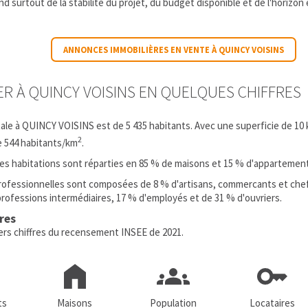
d surtout de la stabilité du projet, du budget disponible et de l'horizon
ANNONCES IMMOBILIÈRES EN VENTE À QUINCY VOISINS
IER À QUINCY VOISINS EN QUELQUES CHIFFRES
tale à QUINCY VOISINS est de 5 435 habitants. Avec une superficie de 10
2
e 544 habitants/km
.
 les habitations sont réparties en 85 % de maisons et 15 % d'appartemen
rofessionnelles sont composées de 8 % d'artisans, commercants et chef
professions intermédiaires, 17 % d'employés et de 31 % d'ouvriers.
fres
iers chiffres du recensement INSEE de 2021.
ts
Maisons
Population
Locataires