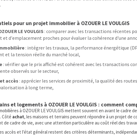
.
ntiels pour un projet immobilier à OZOUER LE VOULGIS
à OZOUER LE VOULGIS
: comparer avec les transactions récentes po
at et d'emplacement proches pour évaluer la cohérence d'une ann
immobilière
: intégrer les travaux, la performance énergétique (DPE
 et la tension réelle du marché local,
e
: vérifier que le prix affiché est cohérent avec les transactions 
vente observés sur le secteur,
 et accès
: apprécier les services de proximité, la qualité des routes
valorisation à long terme,
rains et logements à OZOUER LE VOULGIS : comment comp
obilières à OZOUER LE VOULGIS mettent souvent en avant le cadre de vi
n. Côté
achat
, les maisons et terrains peuvent répondre à un projet de 
de cadre de vie, avec une attention particulière au coût réel des trava
es accès et l'état général restent des critères déterminants, indépenda