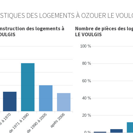
STIQUES DES LOGEMENTS À OZOUER LE VOUL
onstruction des logements à
Nombre de pièces des l
OULGIS
LE VOULGIS
100 %
80 %
60 %
40 %
6 à 1970
de 1990 à 2005
après 2006
de 1971 à 1990
20 %
0 %