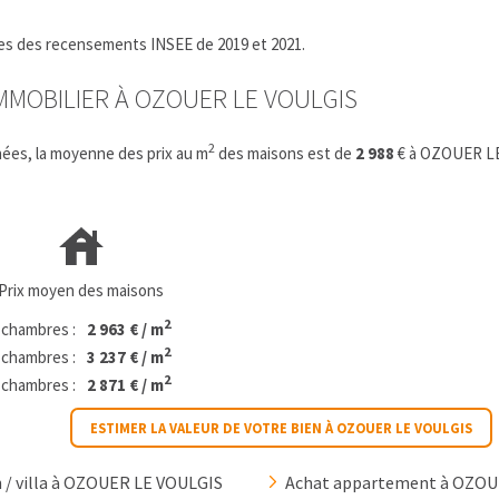
fres des recensements INSEE de 2019 et 2021.
IMMOBILIER À OZOUER LE VOULGIS
2
ées, la moyenne des prix au m
des maisons est de
2 988
€ à OZOUER L
Prix moyen des maisons
2
 chambres :
2 963 € / m
2
 chambres :
3 237 € / m
2
 chambres :
2 871 € / m
ESTIMER LA VALEUR DE VOTRE BIEN À OZOUER LE VOULGIS
 / villa à OZOUER LE VOULGIS
Achat appartement à OZOU