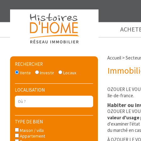
ACHET
Accueil
>
Secteur
RECHERCHER
Immobili
Vente
Investir
Locaux
OZOUER LE VOULG
LOCALISATION
Ile-de-france.
Habiter ou in
OZOUER LE VOULGI
valeur d'usage
TYPE DE BIEN
d'examiner l'état
du marché en cas
Maison / villa
Appartement
À OZOUER LE VOUL