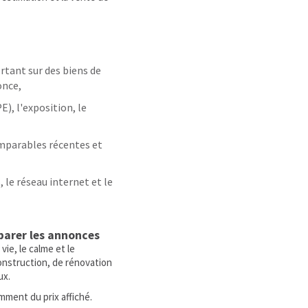
rtant sur des biens de
once,
), l'exposition, le
comparables récentes et
, le réseau internet et le
arer les annonces
e, le calme et le
construction, de rénovation
ux.
mment du prix affiché.