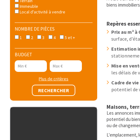
Terrain
biens immobiliers
Immeuble
Local d'activité à vendre
Repères esse
NOMBRE DE PIÈCES
Prix au m² 
1
2
3
4
5 et +
surface, d'ét
Estimation 
BUDGET
stationnement
Mise en vent
les délais de 
Plus de critères
Cadre de vie
potentiel de 
Maisons, ter
Les annonces imm
potentiel du bie
ou de changement 
L'emplacement, l