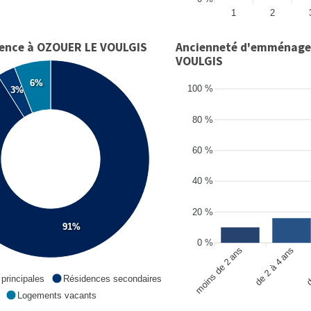
1
2
dence à OZOUER LE VOULGIS
Ancienneté d'emménage
VOULGIS
6%
100 %
3%
80 %
60 %
40 %
20 %
91%
0 %
moins de 2 ans
de 2 à 4 ans
d
principales
Résidences secondaires
Logements vacants