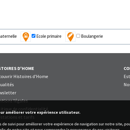
aternelle
Ecole primaire
Boulangerie
STOIRES D'HOME
CO
ouvrir Histoires d'Home
Est
ualités
Nos
wsletter
ntions légales
itique de confidentialité
our améliorer votre expérience utilisateur.
stations et tarifs
es de suivi pour améliorer votre expérience de navigation sur notre site, p
trafic de notre site et pour comprendre la provenance de nos visiteurs.