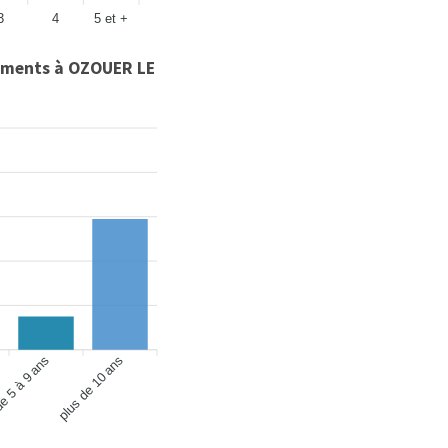
3
4
5 et +
ments à OZOUER LE
e 5 à 9 ans
plus de 10 ans