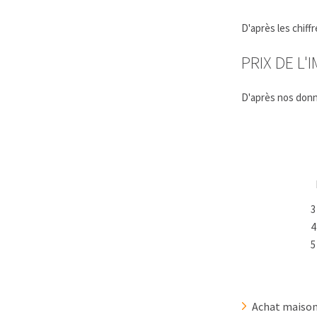
D'après les chif
PRIX DE L'
D'après nos donn
3
4
5
Achat maison