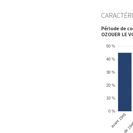
CARACTÉRI
Période de c
OZOUER LE V
50 %
40 %
30 %
20 %
10 %
0 %
avant 1945
de 194