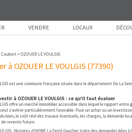
ER
VENDRE
LOCAUX
DÉCO
 Coubert
>
OZOUER LE VOULGIS
er à OZOUER LE VOULGIS (77390)
IS est une commune française située dans le département De La Seine
vestir à OZOUER LE VOULGIS : ce qu'il faut évaluer
S offre un marché immobilier accessible dans lequel le rapport entre
peut s'avérer particulièrement favorable. Pour un achat ou un investissem
 du bien, le coût réel des travaux éventuels, les charges, la demande locati
 de revente future.
GIS, Histoires d'HOME La Ferté Gaucher traite des demandes liées à l'