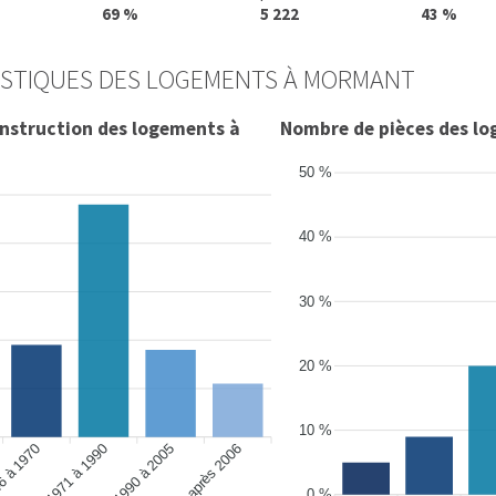
69 %
5 222
43 %
ISTIQUES DES LOGEMENTS À MORMANT
onstruction des logements à
Nombre de pièces des 
50 %
40 %
30 %
20 %
10 %
6 à 1970
de 1990 à 2005
après 2006
de 1971 à 1990
0 %