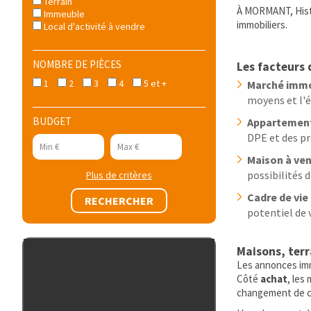
Terrain
À MORMANT, Histo
Immeuble
immobiliers.
Local d'activité à vendre
NOMBRE DE PIÈCES
Les facteurs 
1
2
3
4
5 et +
Marché immo
moyens et l'é
BUDGET
Appartement
DPE et des pr
Maison à ve
possibilités
Plus de critères
Cadre de vie
potentiel de 
Maisons, ter
Les annonces imm
Côté
achat
, les
changement de cad