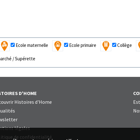
Ecole maternelle
Ecole primaire
Collège
arché / Supérette
STOIRES D'HOME
CO
ouvrir Histoires d'Home
Est
ualités
Nos
wsletter
ntions légales
itique de confidentialité