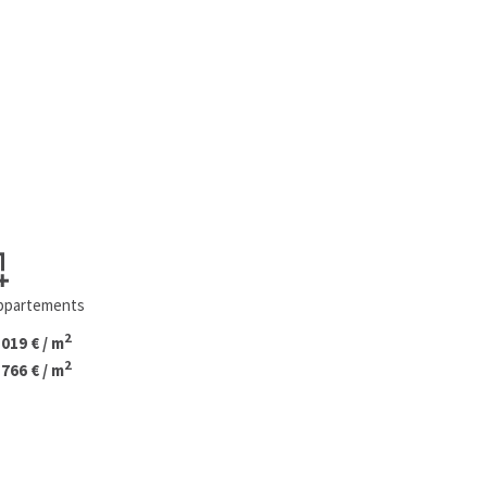
appartements
2
 019 € / m
2
 766 € / m