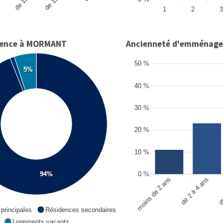
1
2
3
idence à MORMANT
Ancienneté d'emménag
50 %
5%
40 %
30 %
20 %
10 %
94%
0 %
moins de 2 ans
de 2 à 4 ans
de
principales
Résidences secondaires
Logements vacants