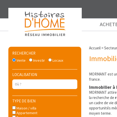
ACHET
Accueil
>
Secteu
RECHERCHER
Immobil
Vente
Investir
Locaux
MORMANT est une 
LOCALISATION
france.
Immobilier à 
MORMANT attire de
la recherche de
r
TYPE DE BIEN
un cadre de vie d
opportunités méri
Maison / villa
Appartement
moyen terme.