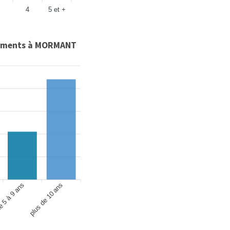
4
5 et +
ements à MORMANT
 5 à 9 ans
plus de 10 ans