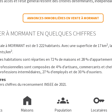
es accès et l'état général restent des critères déterminants, indépenda
ANNONCES IMMOBILIÈRES EN VENTE À MORMANT
IER À MORMANT EN QUELQUES CHIFFRES
2
tale à MORMANT est de 5 222 habitants. Avec une superficie de 17 km
, 
2
ants/km
.
 les habitations sont réparties en 72 % de maisons et 28 % d'appartemen
rofessionnelles sont composées de 4 % d'artisans, commercants et chef
professions intermédiaires, 27 % d'employés et de 30 % d'ouvriers.
fres
iers chiffres du recensement INSEE de 2021.
ts
Maisons
Population
Locataires