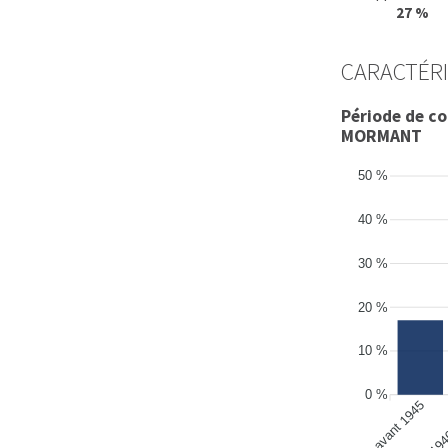
27 %
CARACTÉR
Période de c
MORMANT
50 %
40 %
30 %
20 %
10 %
0 %
avant 1945
de 194