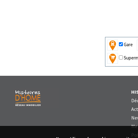
Gare
Superm
HI
Déc
Act
Ne
Me
Pol