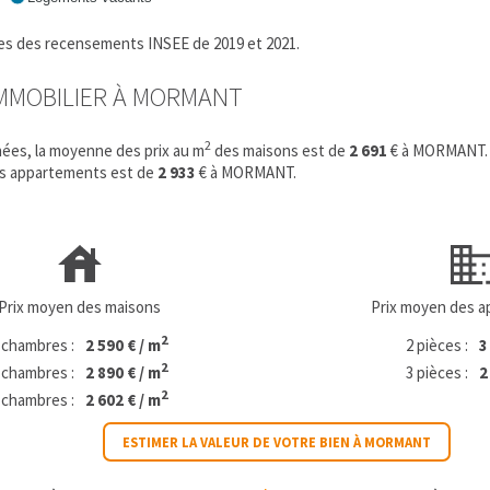
fres des recensements INSEE de 2019 et 2021.
'IMMOBILIER À MORMANT
2
ées, la moyenne des prix au m
des maisons est de
2 691
€ à MORMANT.
es appartements est de
2 933
€ à MORMANT.
Prix moyen des maisons
Prix moyen des 
2
 chambres :
2 590 € / m
2 pièces :
3
2
 chambres :
2 890 € / m
3 pièces :
2
2
 chambres :
2 602 € / m
ESTIMER LA VALEUR DE VOTRE BIEN À MORMANT