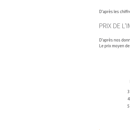
D'après les chif
PRIX DE L
D'après nos donn
Le prix moyen d
3
4
5