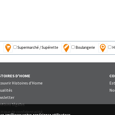
e
Supermarché / Supérette
Boulangerie
Hô
STOIRES D'HOME
CO
ouvrir Histoires d'Home
Est
ualités
Nos
wsletter
ntions légales
itique de confidentialité
our améliorer votre expérience utilisateur.