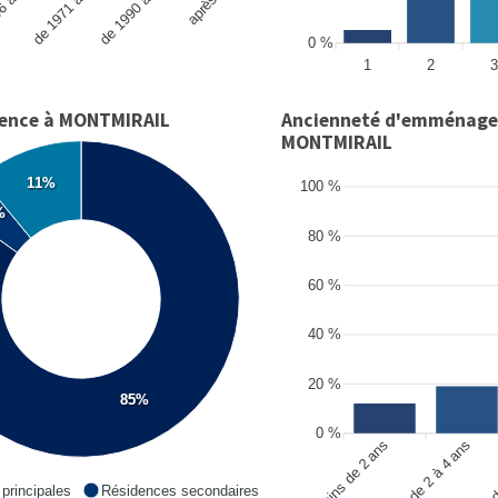
6 à 1970
de 1990 à 2005
de 1971 à 1990
0 %
1
2
3
dence à MONTMIRAIL
Ancienneté d'emménage
MONTMIRAIL
11%
100 %
%
80 %
60 %
40 %
20 %
85%
0 %
moins de 2 ans
de 2 à 4 ans
d
principales
Résidences secondaires