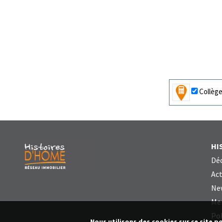
Collèg
HI
Déc
Act
Ne
Me
Pol
Nous utilisons des cookies sur ce site p