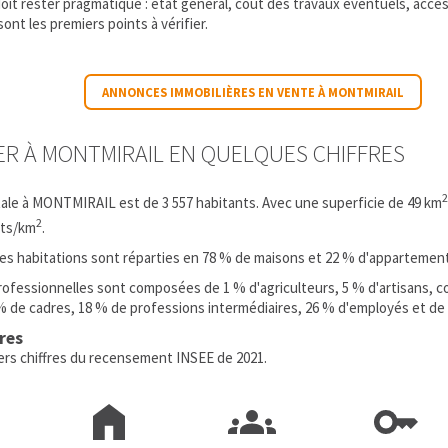
it rester pragmatique : état général, coût des travaux éventuels, accès,
nt les premiers points à vérifier.
ANNONCES IMMOBILIÈRES EN VENTE À MONTMIRAIL
IER À MONTMIRAIL EN QUELQUES CHIFFRES
2
tale à MONTMIRAIL est de 3 557 habitants. Avec une superficie de 49 km
2
nts/km
.
 les habitations sont réparties en 78 % de maisons et 22 % d'appartemen
rofessionnelles sont composées de 1 % d'agriculteurs, 5 % d'artisans, 
% de cadres, 18 % de professions intermédiaires, 26 % d'employés et de 
fres
iers chiffres du recensement INSEE de 2021.