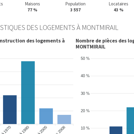
ts
Maisons
Population
Locataires
77 %
3 557
43 %
STIQUES DES LOGEMENTS À MONTMIRAIL
onstruction des logements à
Nombre de pièces des lo
MONTMIRAIL
50 %
40 %
30 %
20 %
après 2006
10 %