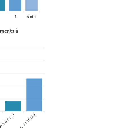
4
5 et +
ments à
e 5 à 9 ans
plus de 10 ans