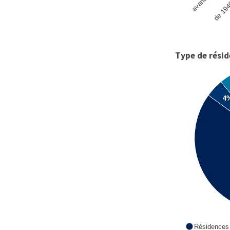
de 194
Type de rési
4
Résidences 