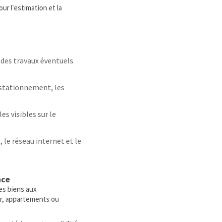
r l'estimation et la
 des travaux éventuels
e stationnement, les
es visibles sur le
, le réseau internet et le
nce
es biens aux
tir, appartements ou