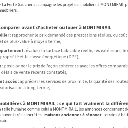
 La Ferté Gaucher accompagne les projets immobiliers à MONTMIRAIL pou
mobiliers.
t comparer avant d'acheter ou louer à MONTMIRAIL
ilier
: rapprocher le prix demandé des prestations réelles, du coût
el de plus-value à moyen terme,
ppartement
: évaluer la surface habitable réelle, les extérieurs, l
propriété et la classe énergétique (DPE),
e
: positionner le prix de façon cohérente avec les offres comparabl
 délais de vente récents constatés,
 et accès
: apprécier les services de proximité, la qualité des routes
valorisation à long terme,
bilières à MONTMIRAIL : ce qui fait vraiment la différe
 taille humaine comme celui à MONTMIRAIL, les annonces concernent d
 souvent très concrètes :
maisons anciennes à rénover
, terrains à bâ
main.