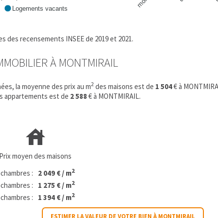
Logements vacants
fres des recensements INSEE de 2019 et 2021.
IMMOBILIER À MONTMIRAIL
2
ées, la moyenne des prix au m
des maisons est de
1 504
€ à MONTMIRA
es appartements est de
2 588
€ à MONTMIRAIL.
Prix moyen des maisons
2
 chambres :
2 049 € / m
2
 chambres :
1 275 € / m
2
 chambres :
1 394 € / m
ESTIMER LA VALEUR DE VOTRE BIEN À MONTMIRAIL