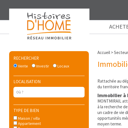
ACHET
Accueil
>
Secteur
RECHERCHER
Immobili
Vente
Investir
Locaux
Rattachée au dé
LOCALISATION
du territoire fran
Immobilier à 
MONTMIRAIL attire
à la recherche d
TYPE DE BIEN
un cadre de vie d
opportunités méri
Maison / villa
Appartement
moyen terme.