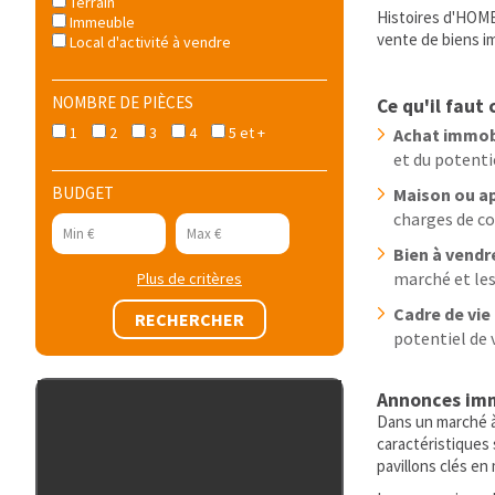
Terrain
Histoires d'HOME
Immeuble
vente de biens im
Local d'activité à vendre
NOMBRE DE PIÈCES
Ce qu'il fau
1
2
3
4
5 et +
Achat immob
et du potenti
BUDGET
Maison ou a
charges de co
Bien à vendr
marché et les
Plus de critères
Cadre de vie
potentiel de 
Annonces immo
Dans un marché à
caractéristiques
pavillons clés en 