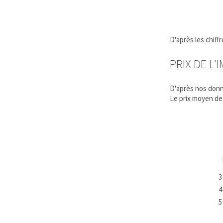
D'après les chif
PRIX DE L'
D'après nos donn
Le prix moyen d
3
4
5