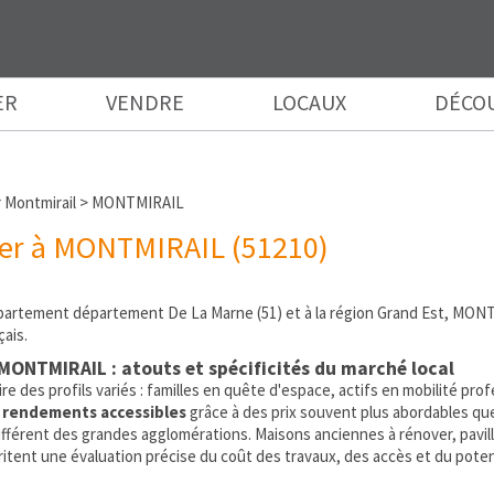
ER
VENDRE
LOCAUX
DÉCO
 Montmirail
>
MONTMIRAIL
er à MONTMIRAIL (51210)
partement département De La Marne (51) et à la région Grand Est, MO
çais.
MONTMIRAIL : atouts et spécificités du marché local
 des profils variés : familles en quête d'espace, actifs en mobilité prof
e
rendements accessibles
grâce à des prix souvent plus abordables qu
ifférent des grandes agglomérations. Maisons anciennes à rénover, pavillon
tent une évaluation précise du coût des travaux, des accès et du potent