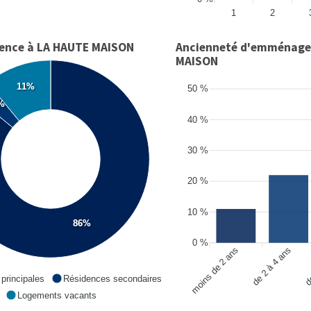
1
2
dence à LA HAUTE MAISON
Ancienneté d'emménage
MAISON
11%
50 %
%
40 %
30 %
20 %
10 %
86%
0 %
moins de 2 ans
de 2 à 4 ans
de
principales
Résidences secondaires
Logements vacants