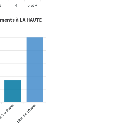
3
4
5 et +
ments à LA HAUTE
 5 à 9 ans
plus de 10 ans