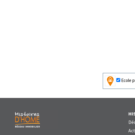
Ecole p
HI
Déc
Act