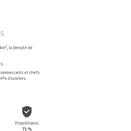
ES
2
 km
, la densité de
ts.
, commercants et chefs
4 % d'ouvriers.
Propriétaires
71 %