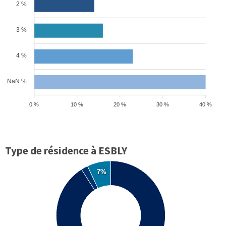
2 %
3 %
4 %
NaN %
0 %
10 %
20 %
30 %
40 %
Type de résidence à ESBLY
7%