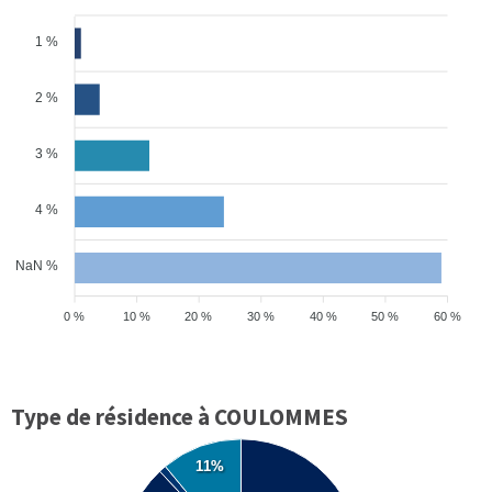
1 %
2 %
3 %
4 %
NaN %
0 %
10 %
20 %
30 %
40 %
50 %
60 %
Type de résidence à COULOMMES
11%