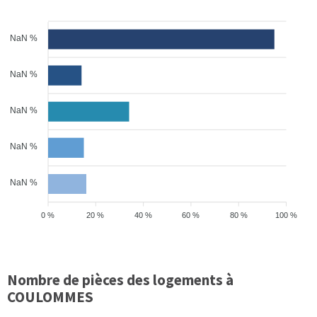
NaN %
NaN %
NaN %
NaN %
NaN %
0 %
20 %
40 %
60 %
80 %
100 %
Nombre de pièces des logements à
COULOMMES