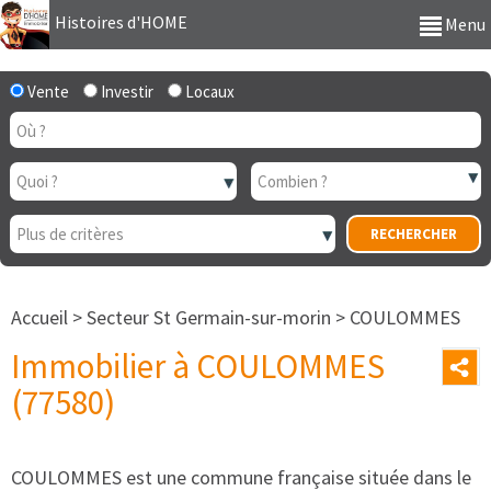
Histoires d'HOME
Menu
Vente
Investir
Locaux
Accueil
>
Secteur St Germain-sur-morin
>
COULOMMES
Immobilier à COULOMMES
(77580)
COULOMMES est une commune française située dans le