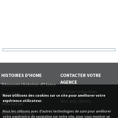
HISTOIRES D'HOME
CONTACTER VOTRE
AGENCE
Découvrir Histoires d'Home
Estimer votre bien
Actualités
Nous utilisons des cookies sur ce site pour améliorer votre
Nos avis clients
expérience utilisateur.
Newsletter
Nous les utilisons avec d'autres technologies de suivi pour améliorer
Mentions légales
votre expérience de navigation sur notre site, pour vous montrer un