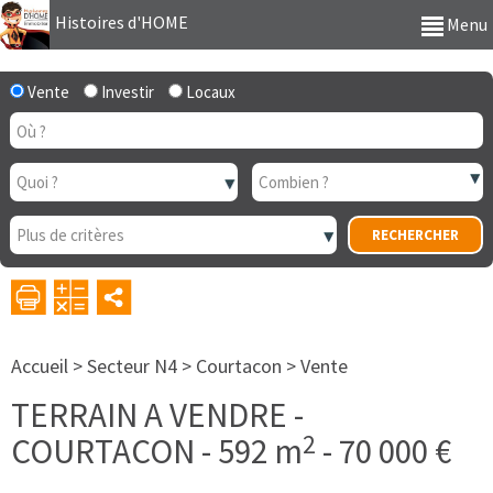
Histoires d'HOME
Menu
Vente
Investir
Locaux
Accueil
>
Secteur N4
>
Courtacon
>
Vente
TERRAIN A VENDRE
-
2
COURTACON
-
592 m
-
70 000 €