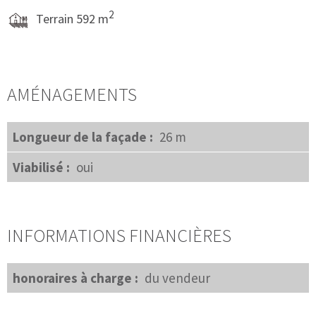
2
Terrain 592 m
AMÉNAGEMENTS
Longueur de la façade :
26 m
Viabilisé :
oui
INFORMATIONS FINANCIÈRES
honoraires à charge :
du vendeur