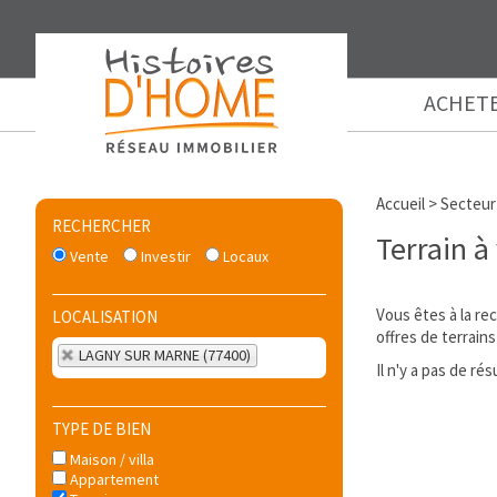
ACHET
Accueil
>
Secteur
RECHERCHER
Terrain 
Vente
Investir
Locaux
Vous êtes à la re
LOCALISATION
offres de terrain
LAGNY SUR MARNE (77400)
Il n'y a pas de r
TYPE DE BIEN
Maison / villa
Appartement