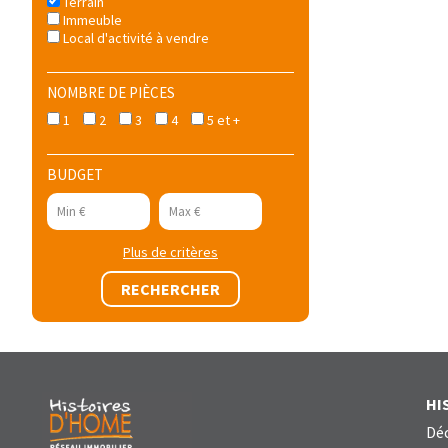
Terrain
Immeuble
Local d'activité à vendre
NOMBRE DE PIÈCES
1
2
3
4
5 et +
BUDGET
Plus de critères
HI
Déc