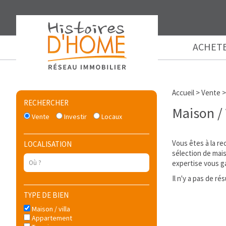
ACHET
Accueil
>
Vente
RECHERCHER
Maison / 
Vente
Investir
Locaux
Vous êtes à la re
LOCALISATION
sélection de mai
expertise vous ga
Il n'y a pas de r
TYPE DE BIEN
Maison / villa
Appartement