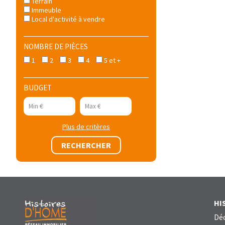
Terrain
Immeuble
Local d'activité à vendre
NOMBRE DE PIÈCES
1
2
3
4
5 et +
BUDGET
Plus de critères
HI
Déc