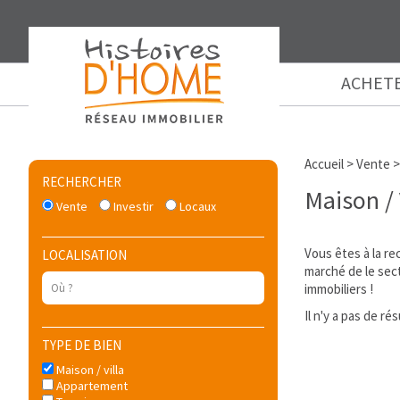
ACHET
Accueil
>
Vente
RECHERCHER
Maison /
Vente
Investir
Locaux
Vous êtes à la r
LOCALISATION
marché de le sec
immobiliers !
Il n'y a pas de r
TYPE DE BIEN
Maison / villa
Appartement