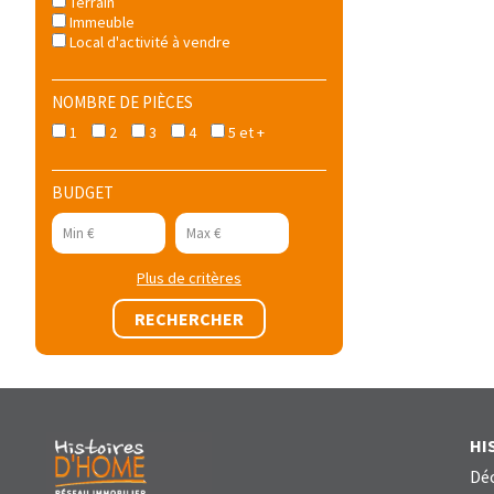
Terrain
Immeuble
Local d'activité à vendre
NOMBRE DE PIÈCES
1
2
3
4
5 et +
BUDGET
Plus de critères
HI
Déc