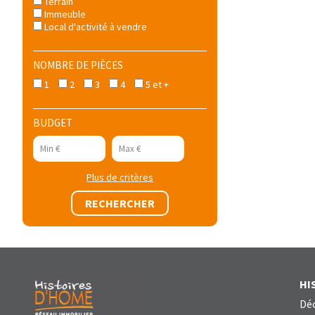
Terrain
Immeuble
Local d'activité à vendre
NOMBRE DE PIÈCES
1
2
3
4
5 et +
BUDGET
Plus de critères
HI
Déc