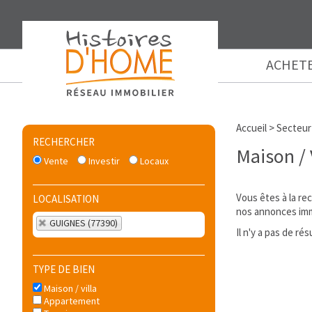
ACHET
Accueil
>
Secteur
RECHERCHER
Maison / 
Vente
Investir
Locaux
Vous êtes à la re
LOCALISATION
nos annonces immo
GUIGNES (77390)
Il n'y a pas de r
TYPE DE BIEN
Maison / villa
Appartement