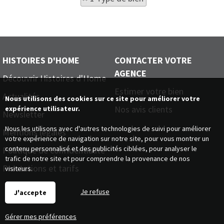
HISTOIRES D'HOME
CONTACTER VOTRE
AGENCE
Découvrir Histoires d'Home
Estimer votre bien
Actualités
Nous utilisons des cookies sur ce site pour améliorer votre
Nos avis clients
expérience utilisateur.
Newsletter
Nous les utilisons avec d'autres technologies de suivi pour améliorer
Mentions légales
votre expérience de navigation sur notre site, pour vous montrer un
contenu personnalisé et des publicités ciblées, pour analyser le
Politique de confidentialité
trafic de notre site et pour comprendre la provenance de nos
Prestations et tarifs
visiteurs.
Je refuse
J'accepte
Gérer mes préférences