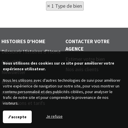
1 Type de bien
HISTOIRES D'HOME
CONTACTER VOTRE
AGENCE
Découvrir Histoires d'Home
Estimer votre bien
Actualités
Nous utilisons des cookies sur ce site pour améliorer votre
Nos avis clients
expérience utilisateur.
Newsletter
Nous les utilisons avec d'autres technologies de suivi pour améliorer
Mentions légales
votre expérience de navigation sur notre site, pour vous montrer un
contenu personnalisé et des publicités ciblées, pour analyser le
Politique de confidentialité
trafic de notre site et pour comprendre la provenance de nos
Prestations et tarifs
visiteurs.
Je refuse
J'accepte