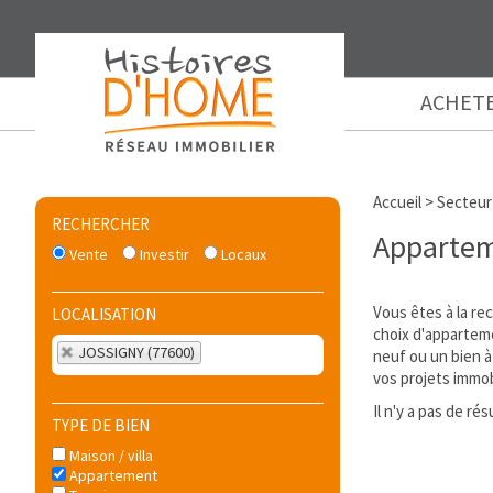
ACHET
Accueil
>
Secteur
RECHERCHER
Appartem
Vente
Investir
Locaux
Vous êtes à la re
LOCALISATION
choix d'apparteme
JOSSIGNY (77600)
neuf ou un bien à
vos projets immob
Il n'y a pas de r
TYPE DE BIEN
Maison / villa
Appartement