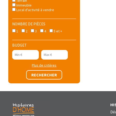
Terrain
Immeuble
Local d'activité à vendre
NOMBRE DE PIÈCES
1
2
3
4
5 et +
BUDGET
Plus de critères
HI
Déc