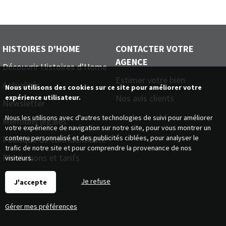
HISTOIRES D'HOME
CONTACTER VOTRE
AGENCE
Découvrir Histoires d'Home
Estimer votre bien
Actualités
Nous utilisons des cookies sur ce site pour améliorer votre
Nos avis clients
expérience utilisateur.
Newsletter
Nous les utilisons avec d'autres technologies de suivi pour améliorer
Mentions légales
votre expérience de navigation sur notre site, pour vous montrer un
contenu personnalisé et des publicités ciblées, pour analyser le
Politique de confidentialité
trafic de notre site et pour comprendre la provenance de nos
Prestations et tarifs
visiteurs.
Je refuse
J'accepte
Gérer mes préférences